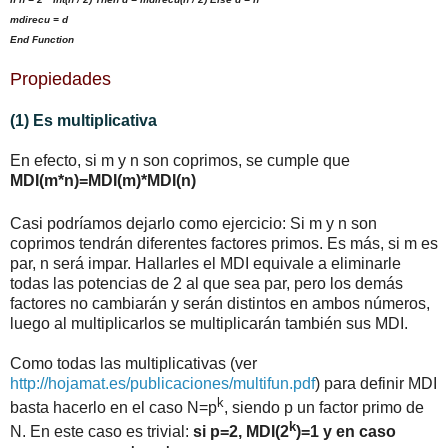
mdirecu = d
End Function
Propiedades
(1) Es multiplicativa
En efecto, si m y n son coprimos, se cumple que
MDI(m*n)=MDI(m)*MDI(n)
Casi podríamos dejarlo como ejercicio: Si m y n son
coprimos tendrán diferentes factores primos. Es más, si m es
par, n será impar. Hallarles el MDI equivale a eliminarle
todas las potencias de 2 al que sea par, pero los demás
factores no cambiarán y serán distintos en ambos números,
luego al multiplicarlos se multiplicarán también sus MDI.
Como todas las multiplicativas (ver
http://hojamat.es/publicaciones/multifun.pdf
) para definir MDI
k
basta hacerlo en el caso N=p
, siendo p un factor primo de
k
N. En este caso es trivial:
si p=2, MDI(2
)=1 y en caso