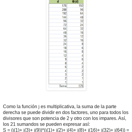
Como la función
j
es multiplicativa, la suma de la parte
derecha se puede dividir en dos factores, uno para todos los
divisores que son potencia de 2 y otro con los impares. Así,
los 21 sumandos se pueden expresar así:
S = (
j
(1)+
j
(3)+
j
(9))*(
j
(1)+
j
(2)+
j
(4)+
j
(8)+
j
(16)+
j
(32)+
j
(64)) =