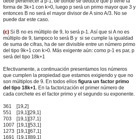
debe pertenecer a p-1, de donde se deduce que p tiene la
forma de 3k+1 con k>0, luego p será un primo mayor que 3 y
entonces B no será el mayor divisor de A sino A/3. No se
puede dar este caso.
(c)
Si B no es múltiplo de 9, lo será p-1. Así que si A no es
múltiplo de 9, tampoco lo será B y si se cumple la igualdad
de suma de cifras, ha de ser divisible entre un número primo
del tipo 9k+1 con k>0. Más exigente aún: como p-1 es par, p
será del tipo 18k+1
Efectivamente, a continuación presentamos los números
que cumplen la propiedad que estamos exigiendo y que no
son múltiplos de 9. En todos ellos
figura un factor primo
del tipo 18k+1
. En la factorización el primer número de
cada corchete es el factor primo y el segundo su exponente.
361 [19,2]
551 [19,1][29,1]
703 [19,1][37,1]
1007 [19,1][53,1]
1273 [19,1][67,1]
1691 [19,1][89,1]