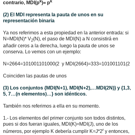
k
k
contrario, MDI(p
)= p
(2) El MDI representa la pauta de unos en su
representación binaria
Ya nos referimos a esta propiedad en la anterior entrada: si
N=MDI(N)* V
(N), el paso de MDI(N) a N consistirá en
2
añadir ceros a la derecha, luego la pauta de unos se
conserva. Lo vemos con un ejemplo:
N=2664=101001101000(2 y MDI(2664)=333=101001101(2
Coinciden las pautas de unos
(3) Los conjuntos {MDI(N+1), MDI(N+2),…MDI(2N)} y {1,3,
5, 7…(n elementos)…} son idénticos.
También nos referimos a ella en su momento.
1.- Los elementos del primer conjunto son todos distintos,
pues si dos fueran iguales, MDI(K)=MDI(J), uno de los
r
números, por ejemplo K debería cumplir K=J*2
y entonces,