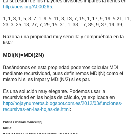
La sucesión de los mayores divisores impares la tienes en
http://oeis.org/A000265
:
1, 1, 3, 1, 5, 3, 7, 1, 9, 5, 11, 3, 13, 7, 15, 1, 17, 9, 19, 5,21, 11,
23, 3, 25, 13, 27, 7, 29, 15, 31, 1, 33, 17, 35, 9, 37, 19, 39,…
Razona una propiedad muy sencilla y compruébala en la
lista:
MDI(N)=MDI(2N)
Basándonos en esta propiedad podemos calcular MDI
mediante recursividad, pues definiremos MDI(N) como el
mismo N si es impar y MDI(N/2) si es par.
Es una solución muy elegante. Podemos usar la
recursividad en las hojas de cálculo, ya explicada en
http://hojaynumeros.blogspot.com.es/2012/03/funciones-
recursivas-en-las-hojas-de.html
:
Public Function mdirecu(n)
Dim d
If n = 2 * Int(n / 2) Then d = mdirecu(n / 2) Else d = n