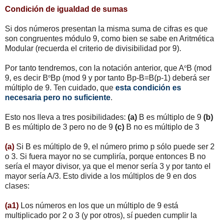
Condición de igualdad de sumas
Si dos números presentan la misma suma de cifras es que
son congruentes módulo 9, como bien se sabe en Aritmética
Modular (recuerda el criterio de divisibilidad por 9).
Por tanto tendremos, con la notación anterior, que A
º
B (mod
9, es decir B
º
Bp (mod 9 y por tanto Bp-B=B(p-1) deberá ser
múltiplo de 9. Ten cuidado, que
esta condición es
necesaria pero no suficiente
.
Esto nos lleva a tres posibilidades:
(a)
B es múltiplo de 9
(b)
B es múltiplo de 3 pero no de 9
(c)
B no es múltiplo de 3
(a)
Si B es múltiplo de 9, el número primo p sólo puede ser 2
o 3. Si fuera mayor no se cumpliría, porque entonces B no
sería el mayor divisor, ya que el menor sería 3 y por tanto el
mayor sería A/3. Esto divide a los múltiplos de 9 en dos
clases:
(a1)
Los números en los que un múltiplo de 9 está
multiplicado por 2 o 3 (y por otros), sí pueden cumplir la