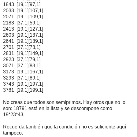
1843 [19,1][97,1]
2033 [19,1][107,1]
2071 [19,1][109,1]
2183 [37,1][59,1]
2413 [19,1][127,1]
2603 [19,1][137,1]
2641 [19,1][139,1]
2701 [37,1][73,1]
2831 [19,1][149,1]
2923 [37,1][79,1]
3071 [37,1][83,1]
3173 [19,1][167,1]
3293 [37,1][89,1]
3743 [19,1][197,1]
3781 [19,1][199,1]
No creas que todos son semiprimos. Hay otros que no lo
son: 18791 está en la lista y se descompone como
19*23*43.
Recuerda también que la condición no es suficiente aquí
tampoco.