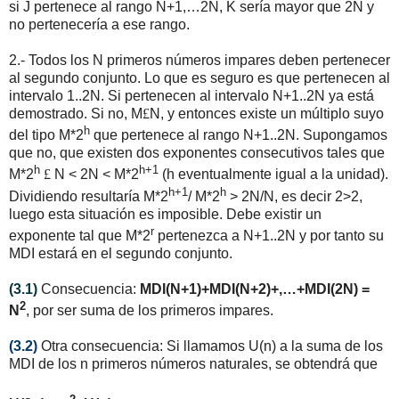
si J pertenece al rango N+1,…2N, K sería mayor que 2N y
no pertenecería a ese rango.
2.- Todos los N primeros números impares deben pertenecer
al segundo conjunto. Lo que es seguro es que pertenecen al
intervalo 1..2N. Si pertenecen al intervalo N+1..2N ya está
demostrado. Si no, M
£
N, y entonces existe un múltiplo suyo
h
del tipo M*2
que pertenece al rango N+1..2N. Supongamos
que no, que existen dos exponentes consecutivos tales que
h
h+1
M*2
£
N < 2N < M*2
(h eventualmente igual a la unidad).
h+1
h
Dividiendo resultaría M*2
/ M*2
> 2N/N, es decir 2>2,
luego esta situación es imposible. Debe existir un
r
exponente tal que M*2
pertenezca a N+1..2N y por tanto su
MDI estará en el segundo conjunto.
(3.1)
Consecuencia:
MDI(N+1)+MDI(N+2)+,…+MDI(2N) =
2
N
, por ser suma de los primeros impares.
(3.2)
Otra consecuencia: Si llamamos U(n) a la suma de los
MDI de los n primeros números naturales, se obtendrá que
2