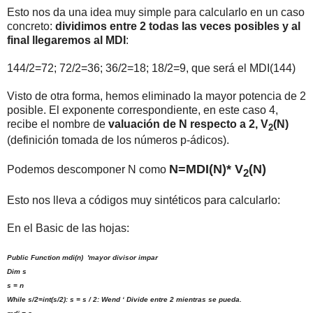
Esto nos da una idea muy simple para calcularlo en un caso
concreto:
dividimos entre 2 todas las veces posibles y al
final llegaremos al MDI
:
144/2=72; 72/2=36; 36/2=18; 18/2=9, que será el MDI(144)
Visto de otra forma, hemos eliminado la mayor potencia de 2
posible. El exponente correspondiente, en este caso 4,
recibe el nombre de
valuación de N respecto a 2, V
(N)
2
(definición tomada de los números p-ádicos).
N=MDI(N)* V
(N)
Podemos descomponer N como
2
Esto nos lleva a códigos muy sintéticos para calcularlo:
En el Basic de las hojas:
Public Function mdi(n) 'mayor divisor impar
Dim s
s = n
While s/2=int(s/2): s = s / 2: Wend ‘ Divide entre 2 mientras se pueda.