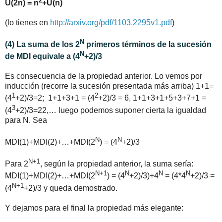
U(2n) = n
+U(n)
(lo tienes en
http://arxiv.org/pdf/1103.2295v1.pdf
)
N
(4) La suma de los 2
primeros términos de la sucesión
N
de MDI equivale a (4
+2)/3
Es consecuencia de la propiedad anterior. Lo vemos por
inducción (recorre la sucesión presentada más arriba) 1+1=
1
2
(4
+2)/3=2; 1+1+3+1 = (4
+2)/3 = 6, 1+1+3+1+5+3+7+1 =
3
(4
+2)/3=22,… luego podemos suponer cierta la igualdad
para N. Sea
N
N
MDI(1)+MDI(2)+…+MDI(2
) = (4
+2)/3
N+1
Para 2
, según la propiedad anterior, la suma sería:
N+1
N
N
N
MDI(1)+MDI(2)+…+MDI(2
) = (4
+2)/3)+4
= (4*4
+2)/3 =
N+1
(4
+2)/3 y queda demostrado.
Y dejamos para el final la propiedad más elegante: