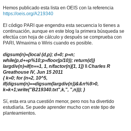
Hemos publicado esta lista en OEIS con la referencia
https://oeis.org/A219340
El código PARI que engendra esta secuencia lo tienes a
continuación, aunque en este blog la primera búsqueda se
efectúa con hoja de cálculo y después se comprueba con
PARI, Wmaxima o Wiris cuando es posible.
digsum(n)={local (d,p); d=0; p=n;
while(p,d+=p%10;p=floor(p/10)); return(d)}
largdiv(n)=if(n==1, 1, n/factor(n)[1, 1]) \\ Charles R
Greathouse IV, Jun 15 2011
{ k=0; for (n=2, 10^5,
if(digsum(n)==digsum(largdiv(n))&&n%9>0,
k=k+1;write("B219340.txt",k,", ",n))); }
Sí, esta era una cuestión menor, pero nos ha divertido
estudiarla. Se puede aprender mucho con este tipo de
planteamientos.